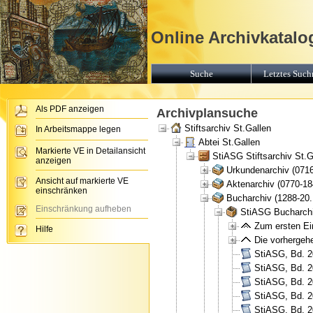
Online Archivkatalog
Suche
Letztes Suchr
Als PDF anzeigen
Archivplansuche
Stiftsarchiv St.Gallen
In Arbeitsmappe legen
Abtei St.Gallen
Markierte VE in Detailansicht
StiASG Stiftsarchiv St.G
anzeigen
Urkundenarchiv (071
Ansicht auf markierte VE
Aktenarchiv (0770-18
einschränken
Bucharchiv (1288-20.
Einschränkung aufheben
StiASG Bucharchi
Zum ersten Ein
Hilfe
Die vorhergehe
StiASG, Bd. 2
StiASG, Bd. 2
StiASG, Bd. 2
StiASG, Bd. 
StiASG, Bd. 2