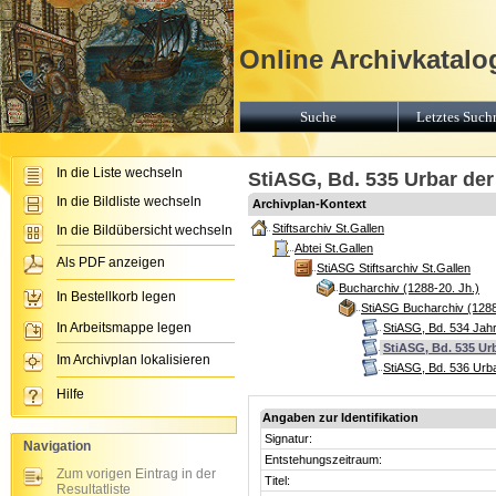
Online Archivkatalog
Suche
Letztes Suchr
In die Liste wechseln
StiASG, Bd. 535 Urbar der
In die Bildliste wechseln
Archivplan-Kontext
Stiftsarchiv St.Gallen
In die Bildübersicht wechseln
Abtei St.Gallen
Als PDF anzeigen
StiASG Stiftsarchiv St.Gallen
Bucharchiv (1288-20. Jh.)
In Bestellkorb legen
StiASG Bucharchiv (1288
In Arbeitsmappe legen
StiASG, Bd. 534 Jah
StiASG, Bd. 535 Ur
Im Archivplan lokalisieren
StiASG, Bd. 536 Urb
Hilfe
Angaben zur Identifikation
Signatur:
Navigation
Entstehungszeitraum:
Zum vorigen Eintrag in der
Titel:
Resultatliste