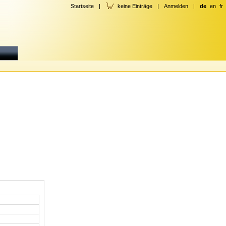
Startseite
|
keine Einträge
|
Anmelden
|
de
en
fr