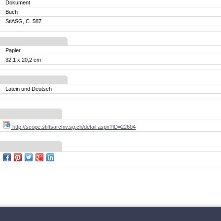
Dokument
Buch
StiASG, C. 587
Papier
32,1 x 20,2 cm
Latein und Deutsch
http://scope.stiftsarchiv.sg.ch/detail.aspx?ID=22604