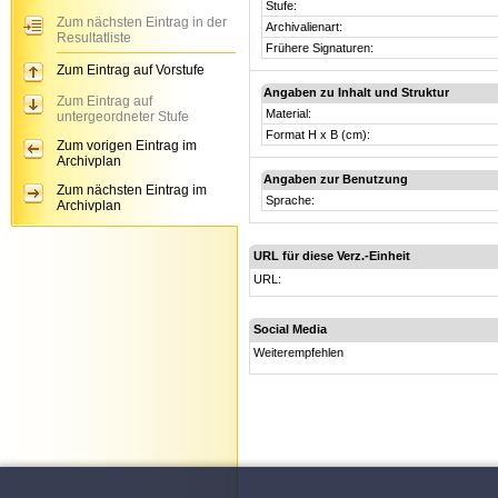
Stufe:
Zum nächsten Eintrag in der
Archivalienart:
Resultatliste
Frühere Signaturen:
Zum Eintrag auf Vorstufe
Angaben zu Inhalt und Struktur
Zum Eintrag auf
Material:
untergeordneter Stufe
Format H x B (cm):
Zum vorigen Eintrag im
Archivplan
Angaben zur Benutzung
Zum nächsten Eintrag im
Sprache:
Archivplan
URL für diese Verz.-Einheit
URL:
Social Media
Weiterempfehlen