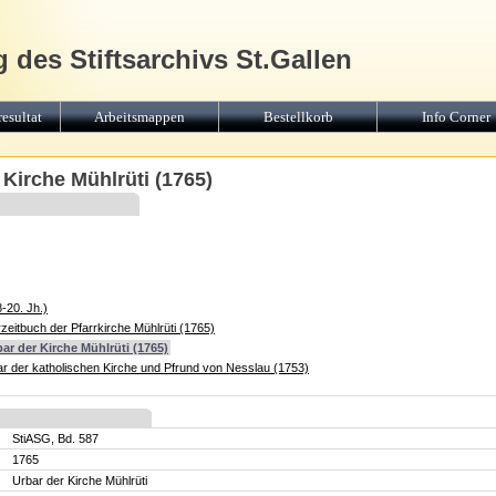
 des Stiftsarchivs St.Gallen
esultat
Arbeitsmappen
Bestellkorb
Info Corner
 Kirche Mühlrüti (1765)
-20. Jh.)
zeitbuch der Pfarrkirche Mühlrüti (1765)
ar der Kirche Mühlrüti (1765)
r der katholischen Kirche und Pfrund von Nesslau (1753)
StiASG, Bd. 587
1765
Urbar der Kirche Mühlrüti