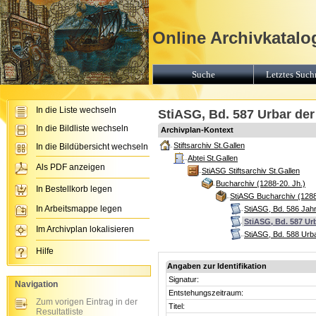
Online Archivkatalog
Suche
Letztes Suchr
In die Liste wechseln
StiASG, Bd. 587 Urbar der
In die Bildliste wechseln
Archivplan-Kontext
Stiftsarchiv St.Gallen
In die Bildübersicht wechseln
Abtei St.Gallen
Als PDF anzeigen
StiASG Stiftsarchiv St.Gallen
Bucharchiv (1288-20. Jh.)
In Bestellkorb legen
StiASG Bucharchiv (1288
In Arbeitsmappe legen
StiASG, Bd. 586 Jahr
StiASG, Bd. 587 Urb
Im Archivplan lokalisieren
StiASG, Bd. 588 Urba
Hilfe
Angaben zur Identifikation
Signatur:
Navigation
Entstehungszeitraum:
Zum vorigen Eintrag in der
Titel:
Resultatliste