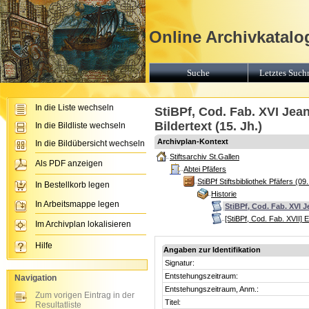
Online Archivkatalog
Suche
Letztes Suchr
In die Liste wechseln
StiBPf, Cod. Fab. XVI Jea
Bildertext (15. Jh.)
In die Bildliste wechseln
Archivplan-Kontext
In die Bildübersicht wechseln
Stiftsarchiv St.Gallen
Als PDF anzeigen
Abtei Pfäfers
StiBPf Stiftsbibliothek Pfäfers (09.
In Bestellkorb legen
Historie
In Arbeitsmappe legen
StiBPf, Cod. Fab. XVI J
[StiBPf, Cod. Fab. XVII
Im Archivplan lokalisieren
Hilfe
Angaben zur Identifikation
Signatur:
Entstehungszeitraum:
Navigation
Entstehungszeitraum, Anm.:
Zum vorigen Eintrag in der
Titel:
Resultatliste